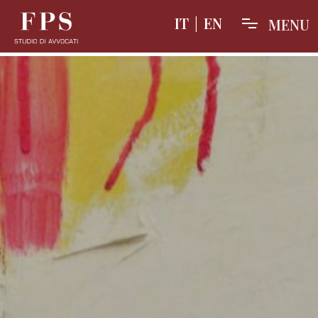
IT
|
EN
M
E
N
U