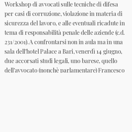
Workshop di avvocati sulle tecniche di difesa
per casi di corruzione, violazione in materia di
sicurezza del lavoro, e alle eventuali ricadute in
tema di responsabilità penale delle aziende (c.d.
231/2001). A confrontarsi non in aula ma in una
sala dell'hotel Palace a Bari, venerdì 14 giugno,
due accorsati studi legali, uno barese, quello
dell'avvocato (nonchè parlamentare) Francesco
Paolo Sisto, e uno milanese, dell'avvocato Guido
Carlo Alleva.
La sala Ausonia sarà teatro del primo WWT (we
work toghether), workshop sui temi delle
tecniche di difesa nel processo penale. Saranno