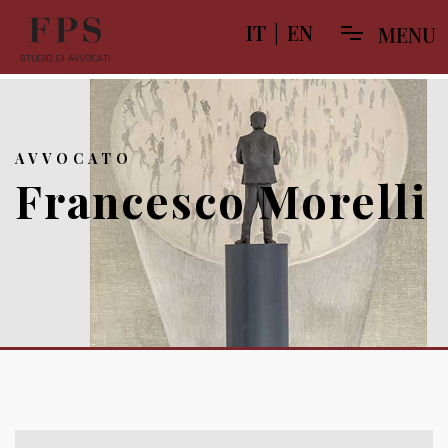
IT
|
EN
M
E
N
U
AVVOCATO
Francesco Morelli